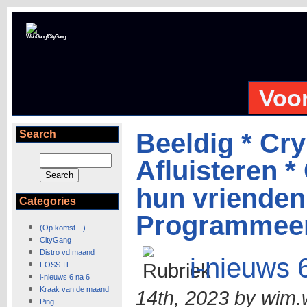
WebGang/CityGang
Voo
Search
Beeldig * Cry
Afluisteren 
hun vrienden
Categories
Programmeer
(Op komst…)
CityGang
Distro vd maand
i-nieuws 
FOSS-IT
i-nieuws 6 na 6
Kraak van de maand
14th, 2023 by wim.
Ping