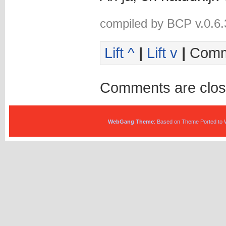
compiled by BCP v.0.6.
Lift ^
|
Lift v
|
Comm
Comments are clos
WebGang Theme
: Based on Theme Ported to